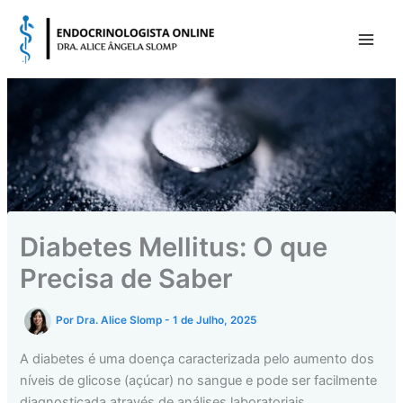
Skip
to
content
Diabetes Mellitus: O que
Precisa de Saber
Por
Dra. Alice Slomp
-
1 de Julho, 2025
A diabetes é uma doença caracterizada pelo aumento dos
níveis de glicose (açúcar) no sangue e pode ser facilmente
diagnosticada através de análises laboratoriais.