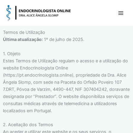
Skip
to
content
Termos de Utilização
Última atualização:
1º de julho de 2025.
1. Objeto
Estes Termos de Utilização regulam o acesso e a utilização do
website Endocrinologista Online
(https://pt.endocrinologista.online), propriedade da Dra. Alice
Ângela Slomp, com sede na Praceta do Orfeão Poveiro 107
7.DRT, Póvoa de Varzim, 4490-447, NIF 307404242, doravante
designada por “Prestador”. O website disponibiliza serviços de
consultas médicas através de telemedicina a utilizadores
localizados em Portugal.
2. Aceitação dos Termos
Ao aceder e utilizar este website e os seus serviços, o